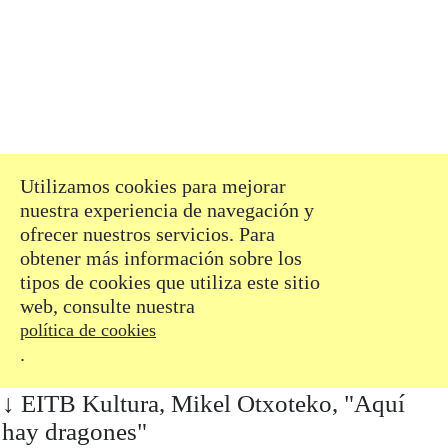
del Carme Cultura
Contemporánea (Valencia),
The Rag Factory (Londres),
San Telmo Museoa y Centro
Cultural Montehermoso (País
Vasco), y ha realizado
estancias de investigación en
Terranova, Puerto Rico y
Utilizamos cookies para mejorar
Bakersfield. Su película
nuestra experiencia de navegación y
Invierno
(2019) se proyectó en
ofrecer nuestros servicios. Para
festivales como Cinespaña y
obtener más información sobre los
Zinebi.
tipos de cookies que utiliza este sitio
Próximamente presentará una
web, consulte nuestra
exposición individual en
política de cookies
MUNTREF, Centro de Arte
.
Contemporáneo y Museo de la
Inmigración de Buenos Aires
Acepto
Gestionar cookies
EITB Kultura, Mikel Otxoteko, "Aquí
dentro del programa
hay dragones"
EAZ/EZE.
–ES
–EU
–EN