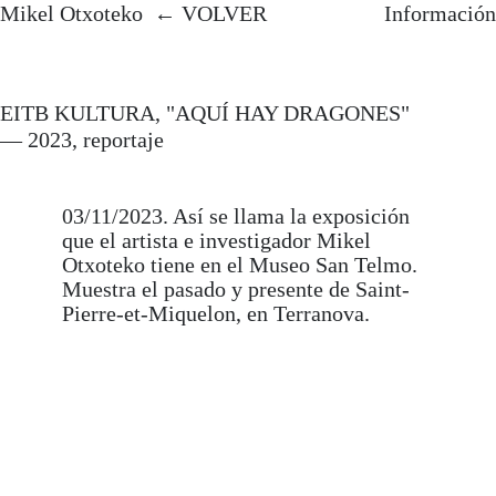
Mikel Otxoteko.
Artista y
Mikel Otxoteko
Mikel Otxoteko
VOLVER
Información
profesor de Máster en UNIR
mikelotxoteko@gmail.com
Desarrolla proyectos de
Instagram
investigación artística en la
EITB KULTURA, "AQUÍ HAY DRAGONES"
692 714 097
intersección entre la
— 2023, reportaje
→ SOLICITAR CV
antropología experimental y
los medios de producción de
imágenes. Su tesis doctoral
03/11/2023. Así se llama la exposición
Audiovisual Arts and Neo-
que el artista e investigador Mikel
materialism
(EHU) recibió
Otxoteko tiene en el Museo San Telmo.
mención internacional e
Muestra el pasado y presente de Saint-
incluyó invitación del cineasta
Pierre-et-Miquelon, en Terranova.
Manuel DeLanda como
investigador visitante en Pratt
Institute, Nueva York.
Ha expuesto su trabajo en
instituciones como Musée
d’Art Contemporain Les
Abattoirs (Toulouse), Centre